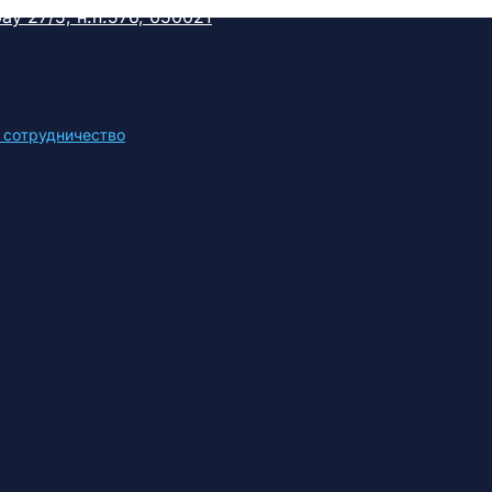
у 27/5, н.п.576, 050021
 сотрудничество