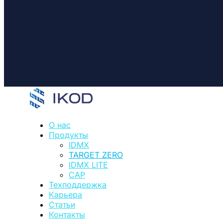
О нас
Продукты
IDMX
TARGET ZERO
IDMX LITE
CAP
Техподдержка
Карьера
Статьи
Контакты