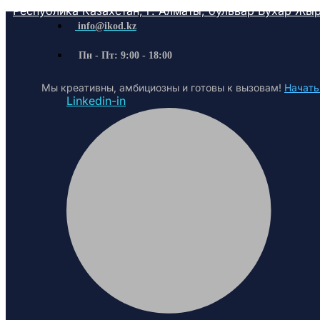
Республика Казахстан, г. Алматы, бульвар Бухар Жыра
info@ikod.kz
Пн - Пт: 9:00 - 18:00
Мы креативны, амбициозны и готовы к вызовам!
Начать
Linkedin-in