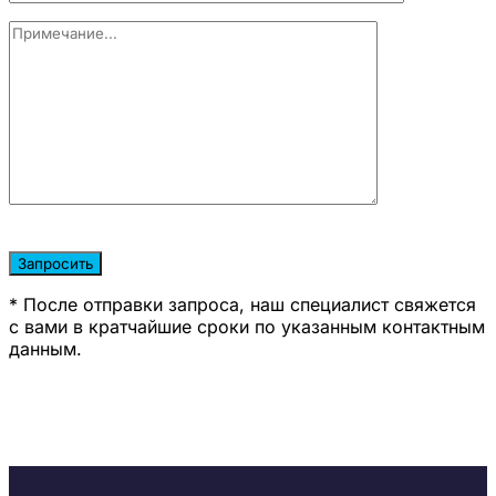
Оставьте
это
Запросить
поле
* После отправки запроса, наш специалист свяжется
пустым.
с вами в кратчайшие сроки по указанным контактным
данным.